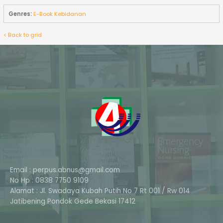
Genres:
E-Book Kebidanan
< Back to grid
Email : perpus.abnus@gmail.com
No Hp : 0838 7750 9109
Alamat : Jl. Swadaya Kubah Putih No 7 Rt 001 / Rw 014
Phone
Jatibening Pondok Gede Bekasi 17412