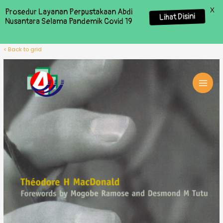
X
Prosedur Layanan Perpustakaan Abdi
Lihat Disini
Nusantara Selama Pandemik Covid 19
< Back to grid
MAI
MEN