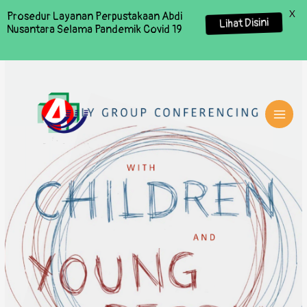
X
Prosedur Layanan Perpustakaan Abdi
Lihat Disini
Nusantara Selama Pandemik Covid 19
MAI
MEN