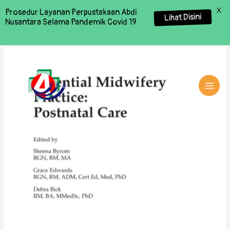
X
Prosedur Layanan Perpustakaan Abdi
Lihat Disini
Nusantara Selama Pandemik Covid 19
MAI
MEN