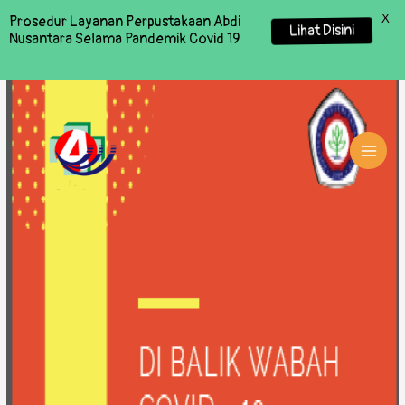
X
Prosedur Layanan Perpustakaan Abdi
Lihat Disini
Nusantara Selama Pandemik Covid 19
MAI
MEN