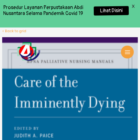
X
Prosedur Layanan Perpustakaan Abdi
Lihat Disini
Nusantara Selama Pandemik Covid 19
< Back to grid
MAI
MEN