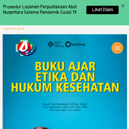
X
Prosedur Layanan Perpustakaan Abdi
Lihat Disini
Nusantara Selama Pandemik Covid 19
< Back to grid
MAI
MEN