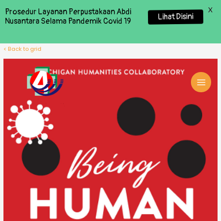
X
Prosedur Layanan Perpustakaan Abdi
Lihat Disini
Nusantara Selama Pandemik Covid 19
< Back to grid
MAI
MEN