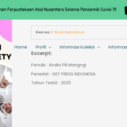
nan Perpustakaan Abdi Nusantara Selama Pandemik Covid 19
Genres:
E-Book Kebidanan
Home
Profil
Informasi Koleksi
Informas
Excerpt:
Penulis : Atalia Pili Mangngi
Penerbit : GET PRESS INDONESIA
Tahun Terbit : 2025