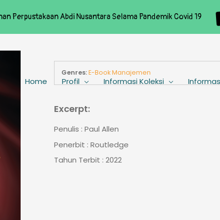
nan Perpustakaan Abdi Nusantara Selama Pandemik Covid 19
Genres:
E-Book Manajemen
Home
Profil
Informasi Koleksi
Informas
Excerpt:
Penulis : Paul Allen
Penerbit : Routledge
Tahun Terbit : 2022