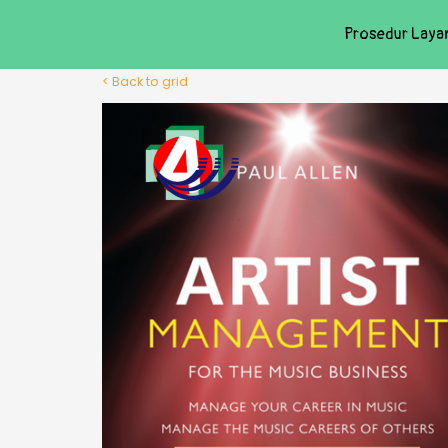
Prosedur Laya
< Back to grid