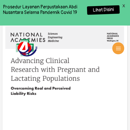
X
Prosedur Layanan Perpustakaan Abdi
Lihat Disini
Nusantara Selama Pandemik Covid 19
MAI
MEN