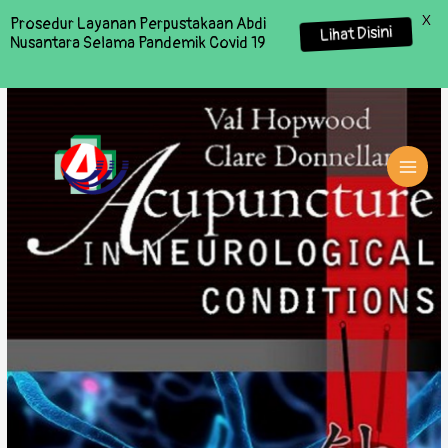
X
Prosedur Layanan Perpustakaan Abdi
Lihat Disini
Nusantara Selama Pandemik Covid 19
MAI
MEN